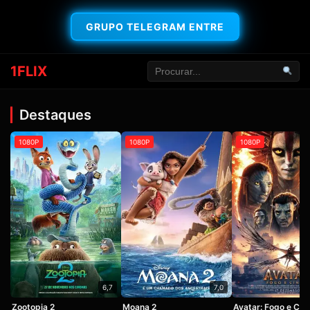
GRUPO TELEGRAM ENTRE
1FLIX
Destaques
1080P
1080P
1080P
6,7
7,0
Zootopia 2
Moana 2
Avatar: Fogo e Cin