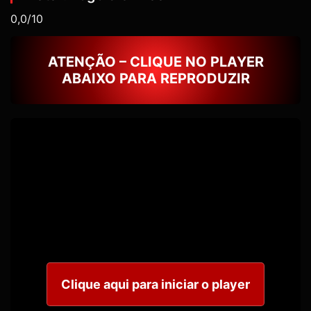
0,0/10
ATENÇÃO – CLIQUE NO PLAYER
ABAIXO PARA REPRODUZIR
Clique aqui para iniciar o player