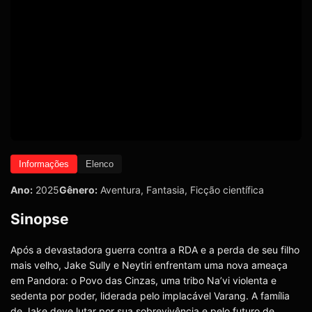
Informações
Elenco
Ano:
2025
Gênero:
Aventura
,
Fantasia
,
Ficção científica
Sinopse
Após a devastadora guerra contra a RDA e a perda de seu filho
mais velho, Jake Sully e Neytiri enfrentam uma nova ameaça
em Pandora: o Povo das Cinzas, uma tribo Na’vi violenta e
sedenta por poder, liderada pelo implacável Varang. A família
de Jake deve lutar por sua sobrevivência e pelo futuro de