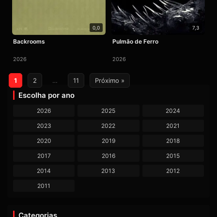
0,0
7,3
Backrooms
Pulmão de Ferro
2026
2026
Paginação
1
2
…
11
Próximo »
de
Escolha por ano
posts
2026
2025
2024
2023
2022
2021
2020
2019
2018
2017
2016
2015
2014
2013
2012
2011
Categorias