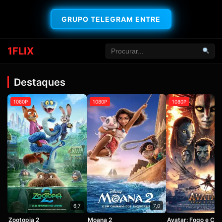
GRUPO TELEGRAM ENTRE
1FLIX
Destaques
1080P
1080P
1080P
6,7
7,0
Zootopia 2
Moana 2
Avatar: Fogo e Cin