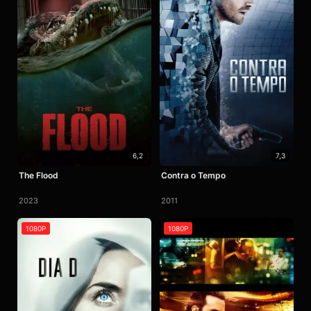
6,2
7,3
The Flood
Contra o Tempo
2023
2011
1080P
1080P