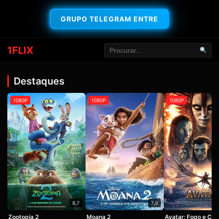
GRUPO TELEGRAM ENTRE
1FLIX
Destaques
1080P
1080P
1080P
6,7
7,0
Zootopia 2
Moana 2
Avatar: Fogo e Cin