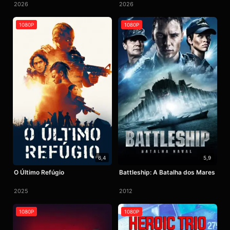
2026
2026
1080P
1080P
6,4
5,9
O Último Refúgio
Battleship: A Batalha dos Mares
2025
2012
1080P
1080P