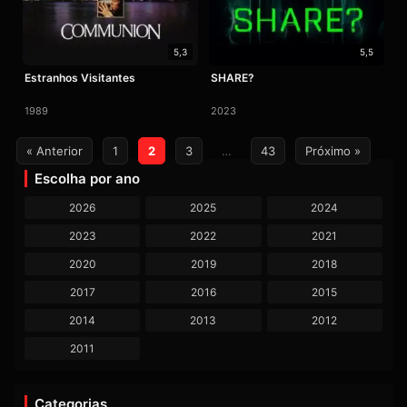
5,3
5,5
Estranhos Visitantes
SHARE?
1989
2023
Paginação
« Anterior
1
2
3
…
43
Próximo »
de
Escolha por ano
posts
2026
2025
2024
2023
2022
2021
2020
2019
2018
2017
2016
2015
2014
2013
2012
2011
Categorias