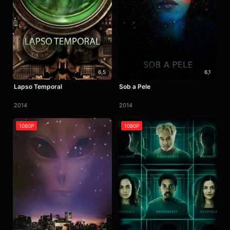
6,5
6,1
Lapso Temporal
Sob a Pele
2014
2014
1080P
1080P