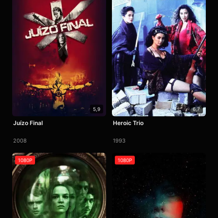
5,9
6,7
Juízo Final
Heroic Trio
2008
1993
1080P
1080P