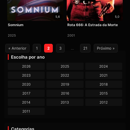
5,6
5,0
Somnium
Rota 666: A Estrada da Morte
2025
2001
Paginação
« Anterior
1
2
3
…
21
Próximo »
de
Escolha por ano
posts
2026
2025
2024
2023
2022
2021
2020
2019
2018
2017
2016
2015
2014
2013
2012
2011
Categorias