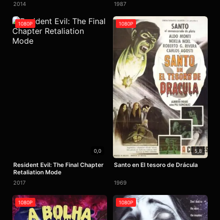
2014
1987
1080P
1080P
0,0
5,8
Resident Evil: The Final Chapter
Santo en El tesoro de Drácula
Retaliation Mode
2017
1969
1080P
1080P