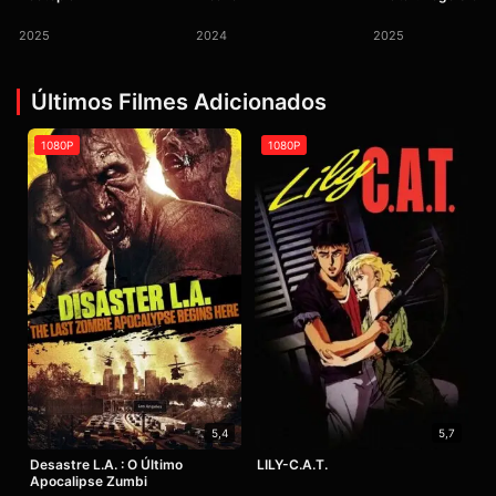
2025
2024
2025
Últimos Filmes Adicionados
1080P
1080P
5,4
5,7
Desastre L.A. : O Último
LILY-C.A.T.
Apocalipse Zumbi