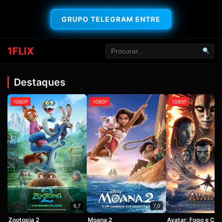
GRUPO TELEGRAM ENTRE
1FLIX
Destaques
1080P
1080P
1080P
6,7
7,0
Zootopia 2
Moana 2
Avatar: Fogo e Cin