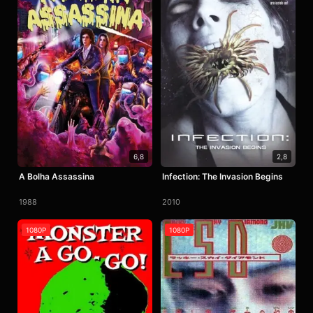
6,8
2,8
A Bolha Assassina
Infection: The Invasion Begins
1988
2010
1080P
1080P