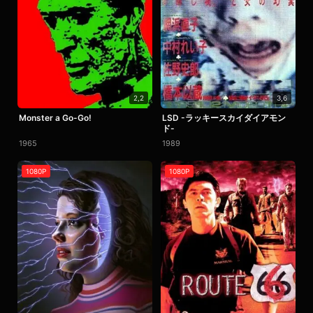
2,2
3,6
Monster a Go-Go!
LSD -ラッキースカイダイアモン
ド-
1965
1989
1080P
1080P