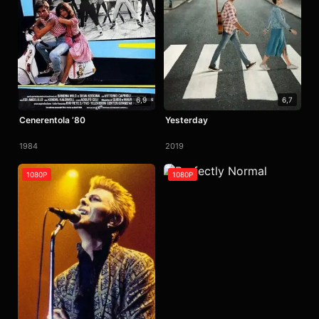
6,9
6,7
Cenerentola ’80
Yesterday
1984
2019
1080P
1080P