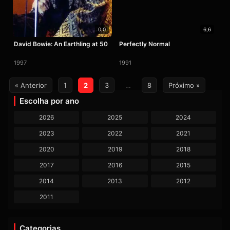
0,0
6,6
David Bowie: An Earthling at 50
Perfectly Normal
1997
1991
Paginação
« Anterior
1
2
3
…
8
Próximo »
de
Escolha por ano
posts
2026
2025
2024
2023
2022
2021
2020
2019
2018
2017
2016
2015
2014
2013
2012
2011
Categorias