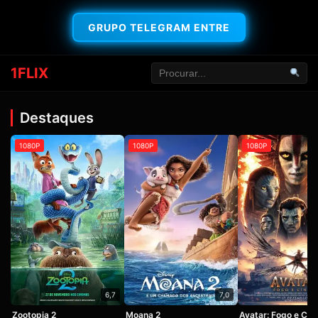
GRUPO TELEGRAM ENTRE
1FLIX
Destaques
1080P
1080P
1080P
6,7
7,0
Zootopia 2
Moana 2
Avatar: Fogo e Cin