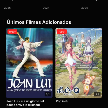
2025
2024
2025
Últimos Filmes Adicionados
1080P
1080P
5,2
5,3
Joan Lui – ma un giorno nel
Pop in Q
paese arrivo io di lunedì