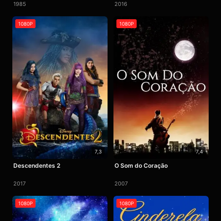
1985
2016
1080P
1080P
7,3
7,4
Descendentes 2
O Som do Coração
2017
2007
1080P
1080P