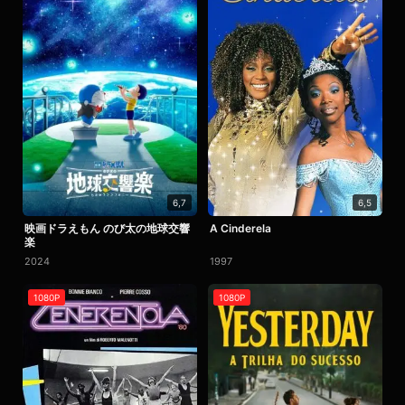
6,7
6,5
映画ドラえもん のび太の地球交響
A Cinderela
楽
2024
1997
1080P
1080P