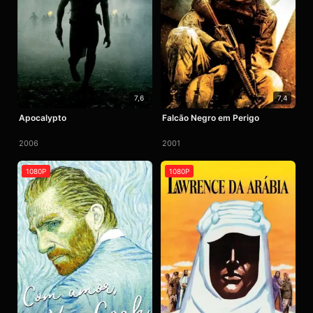
7,6
7,4
Apocalypto
Falcão Negro em Perigo
2006
2001
1080P
1080P