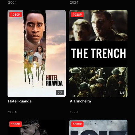
2004
2024
1080P
1080P
7,7
5,4
Hotel Ruanda
A Trincheira
2004
1999
1080P
1080P