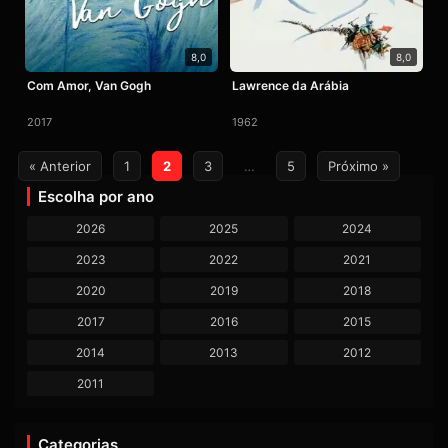
8,0
8,0
Com Amor, Van Gogh
Lawrence da Arábia
2017
1962
Paginação
« Anterior
1
2
3
…
5
Próximo »
de
Escolha por ano
posts
2026
2025
2024
2023
2022
2021
2020
2019
2018
2017
2016
2015
2014
2013
2012
2011
Categorias