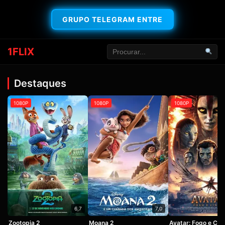
GRUPO TELEGRAM ENTRE
1FLIX
Destaques
1080P
1080P
1080P
6,7
7,0
Zootopia 2
Moana 2
Avatar: Fogo e Cin