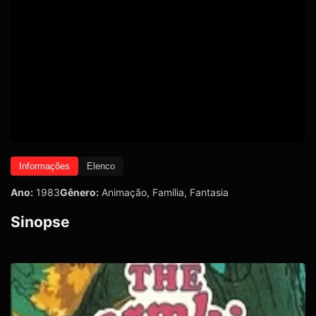
Informações
Elenco
Ano:
1983
Gênero:
Animação
,
Família
,
Fantasia
Sinopse