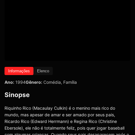
Informações
Elenco
Ano:
1994
Gênero:
Comédia
,
Família
Sinopse
Riquinho Rico (Macaulay Culkin) é o menino mais rico do
mundo, mas apesar de amar e ser amado por seus pais,
Ricardo Rico (Edward Herrmann) e Regina Rico (Christine
Ebersole), ele não é totalmente feliz, pois quer jogar baseball
com algumas crianças. Quando seus pais desaparecem após o