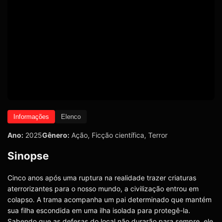
Informações
Elenco
Ano:
2025
Gênero:
Ação
,
Ficção científica
,
Terror
Sinopse
Cinco anos após uma ruptura na realidade trazer criaturas
aterrorizantes para o nosso mundo, a civilização entrou em
colapso. A trama acompanha um pai determinado que mantém
sua filha escondida em uma ilha isolada para protegê-la.
Sabendo que as defesas do local não durarão para sempre, ele