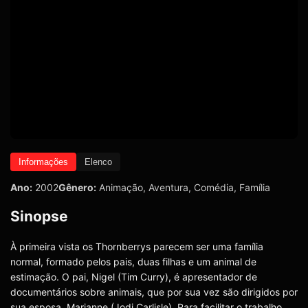
Informações
Elenco
Ano:
2002
Gênero:
Animação
,
Aventura
,
Comédia
,
Família
Sinopse
À primeira vista os Thornberrys parecem ser uma família
normal, formado pelos pais, duas filhas e um animal de
estimação. O pai, Nigel (Tim Curry), é apresentador de
documentários sobre animais, que por sua vez são dirigidos por
sua esposa, Marianne (Jodi Carlisle). Para facilitar o trabalho