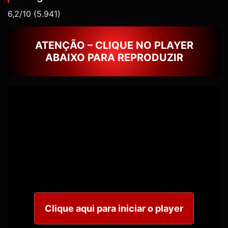
6,2/10
(5.941)
ATENÇÃO – CLIQUE NO PLAYER
ABAIXO PARA REPRODUZIR
Clique aqui para iniciar o player