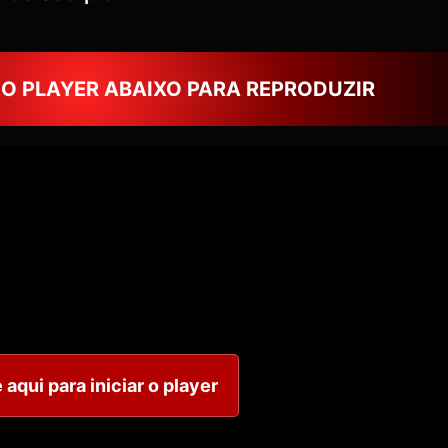
NO PLAYER ABAIXO PARA REPRODUZIR
 aqui para iniciar o player