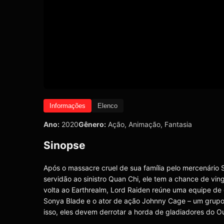
Informações
Elenco
Ano:
2020
Gênero:
Ação
,
Animação
,
Fantasia
Sinopse
Após o massacre cruel de sua família pelo mercenário 
servidão ao sinistro Quan Chi, ele tem a chance de vin
volta ao Earthrealm, Lord Raiden reúne uma equipe de g
Sonya Blade e o ator de ação Johnny Cage – um grupo
isso, eles devem derrotar a horda de gladiadores do O