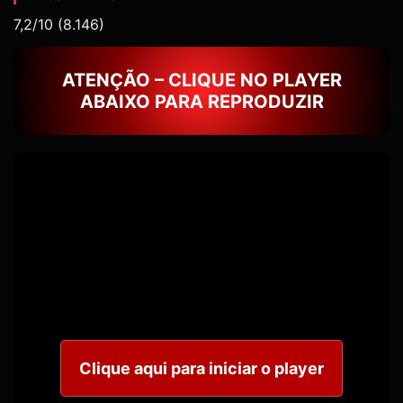
7,2/10
(8.146)
ATENÇÃO – CLIQUE NO PLAYER
ABAIXO PARA REPRODUZIR
Clique aqui para iniciar o player