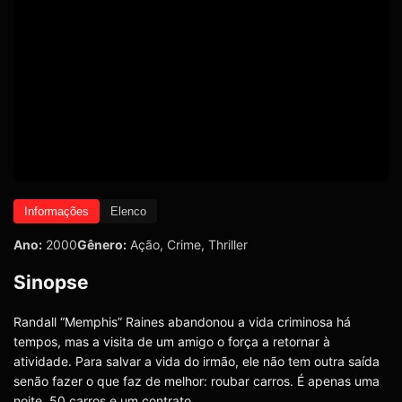
Informações
Elenco
Ano:
2000
Gênero:
Ação
,
Crime
,
Thriller
Sinopse
Randall “Memphis” Raines abandonou a vida criminosa há
tempos, mas a visita de um amigo o força a retornar à
atividade. Para salvar a vida do irmão, ele não tem outra saída
senão fazer o que faz de melhor: roubar carros. É apenas uma
noite, 50 carros e um contrato.